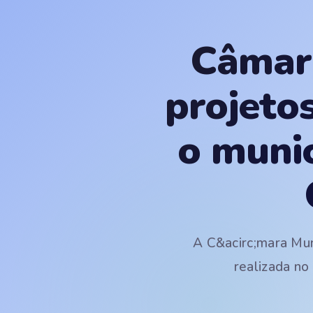
Câmara
projeto
o munic
A C&acirc;mara Mun
realizada no