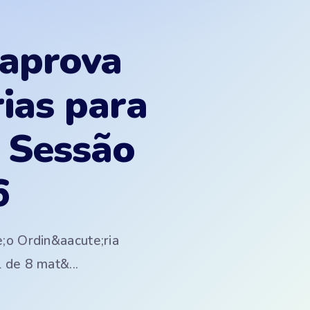
 aprova
ias para
º Sessão
6
;o Ordin&aacute;ria
 de 8 mat&...