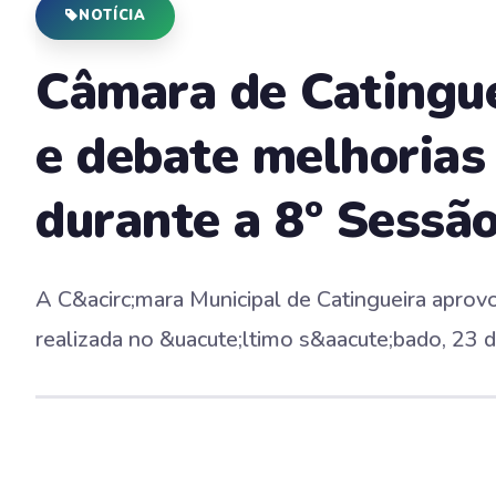
NOTÍCIA
Câmara de Catingue
e debate melhorias 
durante a 8º Sessã
A C&acirc;mara Municipal de Catingueira aprovo
realizada no &uacute;ltimo s&aacute;bado, 23 d