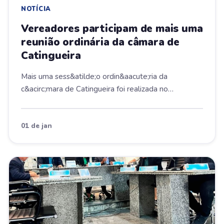
NOTÍCIA
Vereadores participam de mais uma
reunião ordinária da câmara de
Catingueira
Mais uma sess&atilde;o ordin&aacute;ria da
c&acirc;mara de Catingueira foi realizada no
&uacute;ltim...
01 de jan