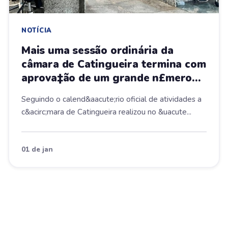
NOTÍCIA
Mais uma sessão ordinária da
câmara de Catingueira termina com
aprova‡ão de um grande n£mero
de proposituras
Seguindo o calend&aacute;rio oficial de atividades a
c&acirc;mara de Catingueira realizou no &uacute...
01 de jan