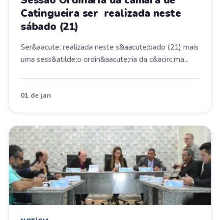
Catingueira ser realizada neste
sábado (21)
Ser&aacute; realizada neste s&aacute;bado (21) mais
uma sess&atilde;o ordin&aacute;ria da c&acirc;ma...
01 de jan