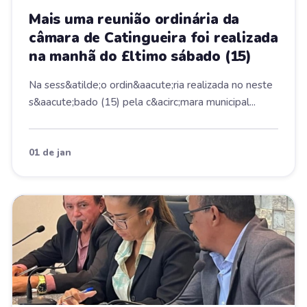
Mais uma reunião ordinária da
câmara de Catingueira foi realizada
na manhã do £ltimo sábado (15)
Na sess&atilde;o ordin&aacute;ria realizada no neste
s&aacute;bado (15) pela c&acirc;mara municipal...
01 de jan