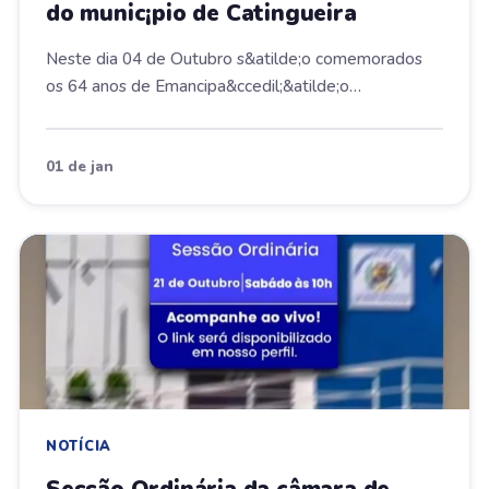
do munic¡pio de Catingueira
Neste dia 04 de Outubro s&atilde;o comemorados
os 64 anos de Emancipa&ccedil;&atilde;o
Pol&iacute;ti...
01 de jan
NOTÍCIA
Sessão Ordinária da câmara de