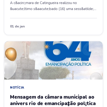
A c&acirc;mara de Catingueira realizou no
&uacute;ltimo s&aacute;bado (16) uma sess&atilde;o
ordin&a...
01 de jan
NOTÍCIA
Mensagem da câmara municipal ao
anivers rio de emancipa‡ão pol¡tica